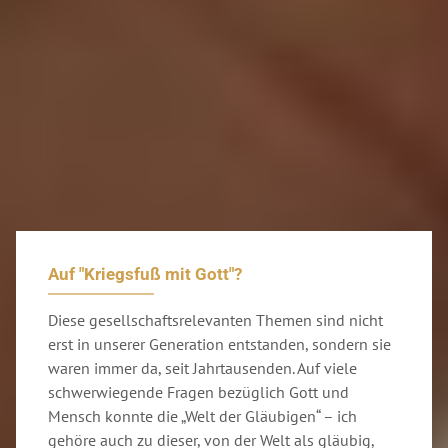
Auf "Kriegsfuß mit Gott"?
Diese gesellschaftsrelevanten Themen sind nicht
erst in unserer Generation entstanden, sondern sie
waren immer da, seit Jahrtausenden. Auf viele
schwerwiegende Fragen bezüglich Gott und
Mensch konnte die „Welt der Gläubigen“ – ich
gehöre auch zu dieser, von der Welt als gläubig,