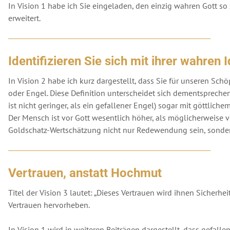
In Vision 1 habe ich Sie eingeladen, den einzig wahren Gott so 
erweitert.
Identifizieren Sie sich mit ihrer wahren I
In Vision 2 habe ich kurz dargestellt, dass Sie für unseren Sch
oder Engel. Diese Definition unterscheidet sich dementspreche
ist nicht geringer, als ein gefallener Engel) sogar mit göttlic
Der Mensch ist vor Gott wesentlich höher, als möglicherweise vo
Goldschatz-Wertschätzung nicht nur Redewendung sein, sonder
Vertrauen, anstatt Hochmut
Titel der Vision 3 lautet: „Dieses Vertrauen wird ihnen Siche
Vertrauen hervorheben.
In Vision 1 wird in weiteren Beiträgen dargestellt, dass gefall