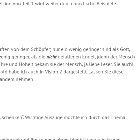
ision von Teil 1 wird weiter durch praktische Beispiele
aften von dem Schöpfer) nur ein wenig geringer sind als Gott,
enig geringer, als die
nicht
gefallenen Engel, (denn der Mensch
Ehre und Hoheit bekam sie der Mensch, ja liebe Leser, Sie auch!
old habe ich auch in Vision 2 dargestellt. Lassen Sie diese
iemandem nehmen!
es, schenken“. Wichtige Auszüge möchte ich durch das Thema
 getäuscht und ihn seiner wahren Identität beraubt haben.