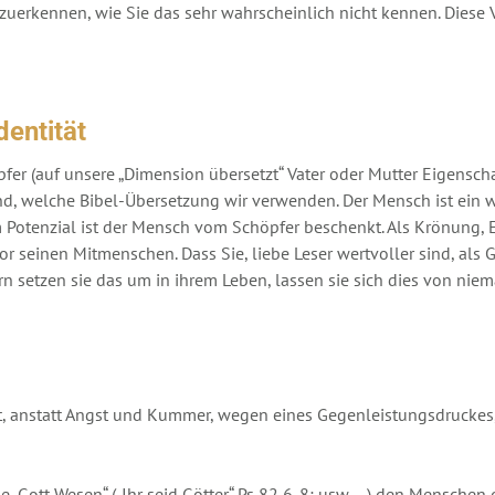
zuerkennen, wie Sie das sehr wahrscheinlich nicht kennen. Diese V
dentität
öpfer (auf unsere „Dimension übersetzt“ Vater oder Mutter Eigensch
nd, welche Bibel-Übersetzung wir verwenden. Der Mensch ist ein w
hem Potenzial ist der Mensch vom Schöpfer beschenkt. Als Krönung, 
r seinen Mitmenschen. Dass Sie, liebe Leser wertvoller sind, als G
n setzen sie das um in ihrem Leben, lassen sie sich dies von n
rheit, anstatt Angst und Kummer, wegen eines Gegenleistungsdruck
ene „Gott Wesen“ („Ihr seid Götter“ Ps 82,6-8; usw …) den Menschen