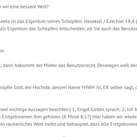
 wir eine bessere Welt?
 Seele ist das Eigentum seines Schöpfers. Hesekiel / Ezechiel 18,4
als Eigentum des Schöpfers entscheiden, ob Sie auch das Benutze
en.
ann bekommt der Mieter das Benutzerrecht. Deswegen weil der Mie
höpfer Gott, der Höchste, dessen Name YHWH ist, ER selber sagt, 
ei wichtige Aussagen beachten:) 1; Engel Gottes sprach; 2; Ich bi
 Erstgeborenen ihm gehören. (4. Mose 8,17) Hier haben wir wieder
ein räuberisches Werk treibt und behauptet, dass alle Erstgebore