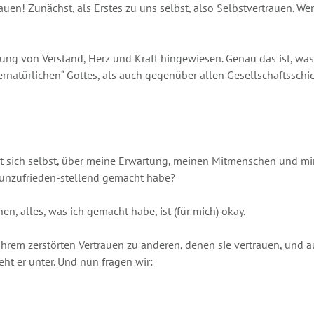
trauen! Zunächst, als Erstes zu uns selbst, also Selbstvertrauen. 
erung von Verstand, Herz und Kraft hingewiesen. Genau das ist, wa
natürlichen“ Gottes, als auch gegenüber allen Gesellschaftsschic
t sich selbst, über meine Erwartung, meinen Mitmenschen und mir 
h unzufrieden-stellend gemacht habe?
n, alles, was ich gemacht habe, ist (für mich) okay.
t ihrem zerstörten Vertrauen zu anderen, denen sie vertrauen, un
ht er unter. Und nun fragen wir: