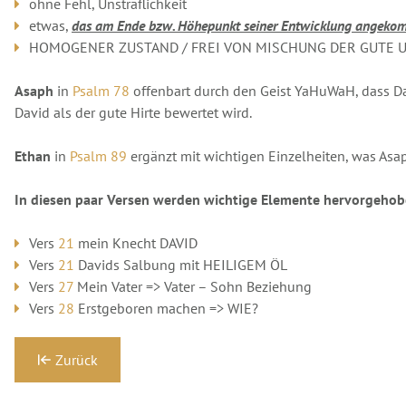
ohne Fehl, Unsträflichkeit
etwas,
das am Ende bzw. Höhepunkt seiner Entwicklung angekom
HOMOGENER ZUSTAND / FREI VON MISCHUNG DER GUTE UND DAS
Asaph
in
Psalm 78
offenbart durch den Geist YaHuWaH, dass Dav
David als der gute Hirte bewertet wird.
Ethan
in
Psalm 89
ergänzt mit wichtigen Einzelheiten, was As
In diesen paar Versen werden wichtige Elemente hervorgehob
Vers
21
mein Knecht DAVID
Vers
21
Davids Salbung mit HEILIGEM ÖL
Vers
27
Mein Vater => Vater – Sohn Beziehung
Vers
28
Erstgeboren machen => WIE?
Zurück