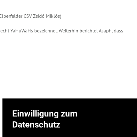
berfelder CSV Zsidó Miklós)
echt YaHuWaHs bezeichnet. Weiterhin berichtet Asaph, dass
Einwilligung zum
Weiter
Datenschutz