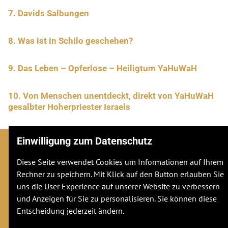
7. Davids Salbungen
8. Was ist in Schilo geschehen?
9. Das Leben – Opferlose – Heiligtum YaHuWaH
10. Von Menschen unentdeckt, direkt von YaHuWaH
gesalbter Hoherpriester Israels
Einwilligung zum Datenschutz
Diese Seite verwendet Cookies um Informationen auf Ihrem
Adresse
Rechner zu speichern. Mit Klick auf den Button erlauben Sie
Stuttgarter Str. 106
uns die User Experience auf unserer Website zu verbessern
70736
Fellbach
und Anzeigen für Sie zu personalisieren. Sie können diese
Entscheidung jederzeit ändern.