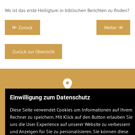
Wo ist das erste Heiligtum in biblischen Berichten zu finden?
Zurück
Weiter
Zurück zur Übersicht
Adresse
Einwilligung zum Datenschutz
Stuttgarter Str. 106
70736
Fellbach
Diese Seite verwendet Cookies um Informationen auf Ihrem
Rechner zu speichern. Mit Klick auf den Button erlauben Sie
uns die User Experience auf unserer Website zu verbessern
und Anzeigen für Sie zu personalisieren. Sie können diese
Kontakt