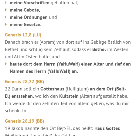
meine Vorschriften
gehalten hat,
meine Gebote,
meine Ordnungen
und
meine Gesetze.
Genesis 12,8 (LU)
Danach brach er (Abram) von dort auf ins Gebirge östlich von
Bethel und schlug sein Zelt auf, sodass er
Bethel
im Westen
und Ai im Osten hatte, und
baute dort dem Herrn (YaHuWaH) einen Altar und rief den
Namen des Herrn (YaHuWaH) an.
Genesis 28,22 (BB)
22 Dann soll ein
Gotteshaus
(Heiligtum)
an dem Ort (Bejt-
El) entstehen,
wo ich den
Kultstein
(Altar) aufgestellt habe.
Ich werde dir den zehnten Teil von allem geben, was du mir
schenkst.«
Genesis 28,19 (BB)
19 Jakob nannte den Ort Bejt-El, das heißt:
Haus Gottes
(Heiligtum). Zuvor hieß der Ort Lus.