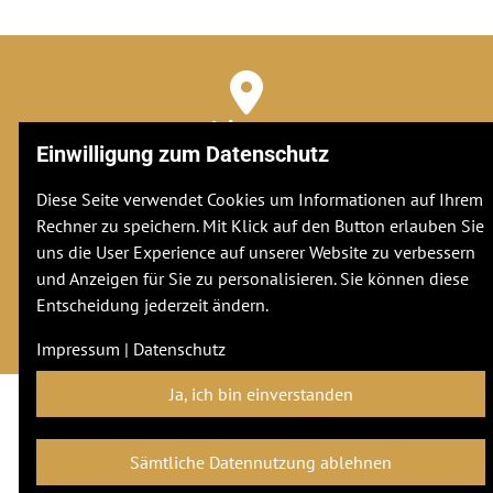
Adresse
Einwilligung zum Datenschutz
Stuttgarter Str. 106
70736
Fellbach
Diese Seite verwendet Cookies um Informationen auf Ihrem
Rechner zu speichern. Mit Klick auf den Button erlauben Sie
uns die User Experience auf unserer Website zu verbessern
Kontakt
und Anzeigen für Sie zu personalisieren. Sie können diese
hw@horizont.world
Entscheidung jederzeit ändern.
Impressum
|
Datenschutz
Impressum
|
Datenschutz
Ja, ich bin einverstanden
Sämtliche Datennutzung ablehnen