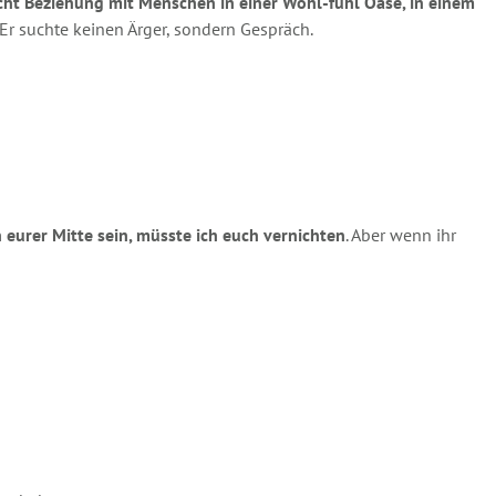
cht Beziehung mit Menschen in einer Wohl-fühl Oase, in einem
 suchte keinen Ärger, sondern Gespräch.
 eurer Mitte sein, müsste ich euch vernichten
. Aber wenn ihr