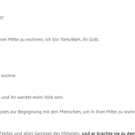
t?
hrer Mitte zu wohnen; ich bin YaHuWaH, ihr Gott.
e wohne.
 und ihr werdet mein Volk sein.
gstes zur Begegnung mit den Menschen, um in ihrer Mitte zu woh
 Feldes und alles Gevögel des Himmels,
und er brachte sie zu de