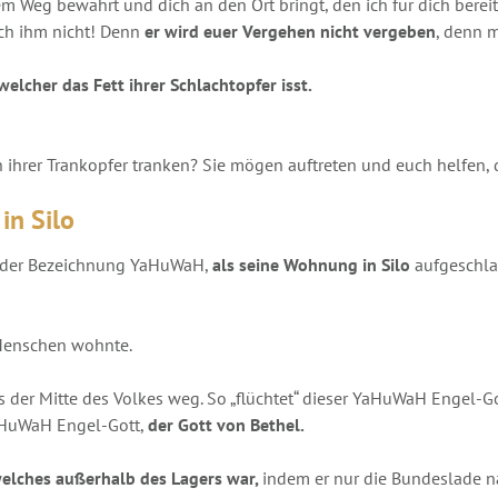
dem Weg bewahrt und dich an den Ort bringt, den ich für dich berei
ich ihm nicht! Denn
er wird euer Vergehen nicht vergeben
, denn m
welcher das Fett ihrer Schlachtopfer isst.
n ihrer Trankopfer tranken? Sie mögen auftreten und euch helfen, 
in Silo
it der Bezeichnung YaHuWaH,
als seine Wohnung in Silo
aufgeschla
 Menschen wohnte.
er Mitte des Volkes weg. So „flüchtet“ dieser YaHuWaH Engel-Gott
YaHuWaH Engel-Gott,
der Gott von Bethel.
welches außerhalb des Lagers war,
indem er nur die Bundeslade nac