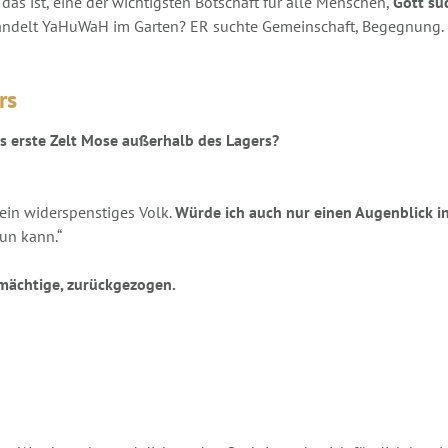
das ist, eine der wichtigsten Botschaft für alle Menschen,
Gott su
ndelt YaHuWaH im Garten? ER suchte Gemeinschaft, Begegnung. Er
rs
 erste Zelt Mose außerhalb des Lagers?
 ein widerspenstiges Volk.
Würde ich auch nur einen Augenblick in
tun kann.“
lmächtige, zurückgezogen.