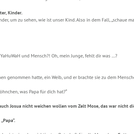
er, Kinder.
nder, um zu sehen, wie ist unser Kind. Also in dem Fall, „schaue m
n YaHuWaH und Mensch?! Oh, mein Junge, fehlt dir was …?
hen genommen hatte, ein Weib, und er brachte sie zu dem Mensc
hnchen, was Papa für dich hat?“
 auch Josua nicht weichen wollen vom Zelt Mose, das war nicht die
 „Papa“.