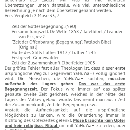
Übersetzungen unten darstelle, wie viel unterschiedliche
Bezeichnung je nach dem Übersetzer genannt werden.
Vers-Vergleich 2 Mose 33, 7
Zelt der Gottesbegegnung. (NeÜ)
Versammlungszelt. De Wette 1858 / Tafelbibel / Leander
van Ess, rev.2
"Zelt der Offenbarung (Begegnung)". Pattloch Bibel
[Original]
Hütte des Stifts Luther 1912 / Luther 1545
Festgezelt Grünewalder
Zelt der Zusammenkunft Elberfelder 1905
Der größte Fehler fast aller Theologen ist, dass dieser
erste
ursprüngliche Weg zur Gegenwart YaHuWaHs völlig ignoriert
wird. Die Menschen, die YaHuWaH suchten,
mussten
außerhalb des Lagers gehen
.
Das war das erste
Begegnungszelt
.
Der Fokus wird immer auf das später
gebaute zweite Zelt gerichtet, welches in der Mitte des
Lagers des Volkes gebaut wurde. Das nennt man auch Zelt
der Zusammenkunft, Zelt der Begegnung usw..
Anstatt die Aufmerksamkeit auf die ursprüngliche
Möglichkeit zu lenken, wird die Orientierung immer in
Richtung des Opferzeltes gelenkt.
Mose brauchte kein Opfer
und kein religiöses Ritual
um mit YaHuWaH zu reden, oder