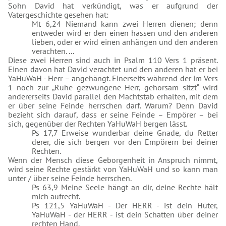
Sohn David hat verkündigt, was er aufgrund der
Vatergeschichte gesehen hat:
Mt 6,24 Niemand kann zwei Herren dienen; denn
entweder wird er den einen hassen und den anderen
lieben, oder er wird einen anhängen und den anderen
verachten. ...
Diese zwei Herren sind auch in Psalm 110 Vers 1 präsent.
Einen davon hat David verachtet und den anderen hat er bei
YaHuWaH - Herr – angehängt. Einerseits während der im Vers
1 noch zur „Ruhe gezwungene Herr, gehorsam sitzt“ wird
andererseits David parallel den Machtstab erhalten, mit dem
er über seine Feinde herrschen darf. Warum? Denn David
bezieht sich darauf, dass er seine Feinde – Empörer – bei
sich, gegenüber der Rechten YaHuWaH bergen lässt.
Ps 17,7 Erweise wunderbar deine Gnade, du Retter
derer, die sich bergen vor den Empörern bei deiner
Rechten.
Wenn der Mensch diese Geborgenheit in Anspruch nimmt,
wird seine Rechte gestärkt von YaHuWaH und so kann man
unter / über seine Feinde herrschen.
Ps 63,9 Meine Seele hängt an dir, deine Rechte hält
mich aufrecht.
Ps 121,5 YaHuWaH - Der HERR - ist dein Hüter,
YaHuWaH - der HERR - ist dein Schatten über deiner
rechten Hand.