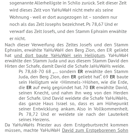
sogenannte Allerheiligste in Schilo zurück. Seit dieser Zeit
wird dieses Zelt von YaHuWaH nicht mehr als seine
Wohnung - weil er dort ausgezogen ist – sondern nur
noch als das Zelt Josephs bezeichnet. Ps 78,67 Und er
verwarf das Zelt Josefs, und den Stamm Ephraim erwählte
er nicht.
Nach dieser Verwerfung des Zeltes Josefs und den Stamm
Ephraim, erwählte YaHuWaH den Berg Zion, den ER geliebt
hat
und dort baute YaHuWaH sein Heiligtum
. YaHuWaH
erwählte den Stamm Juda und aus diesem Stamm David den
Hirten der Schafe, damit David die Schafe JaHuWaHs weide.
Ps 78,68-70 68 „… sondern
ER
erwählte den Stamm
Juda, den Berg Zion, den
ER
geliebt hat“. 69
ER
baute
sein Heiligtum wie <Himmels->Höhen, wie die Erde,
die
ER
auf ewig gegründet hat. 70
ER
erwählte David,
seinen Knecht, und nahm ihn weg von den Herden
der Schafe. Und David weidete die Schafe YaHuWaHs,
das ganze Haus Israel so, dass es am Höhepunkt
seiner Entwicklung ankam. Also in Vollkommenheit.
Ps 78,72 Und er weidete sie nach der Lauterkeit
seines Herzens.
Da YaHuWaHs Priester aus dem Erstgeburtsrecht kommen
müssen, machte YaHuWaH
David zum Erstgeborenen Sohn