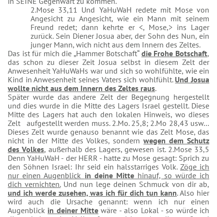
in SEINE Gegenwart zu kommen.
2.Mose 33,11 Und YaHuWaH redete mit Mose von
Angesicht zu Angesicht, wie ein Mann mit seinem
Freund redet; dann kehrte er <, Mose,> ins Lager
zurück. Sein Diener Josua aber, der Sohn des Nun, ein
junger Mann, wich nicht aus dem Innern des Zeltes.
Das ist für mich die „Hammer Botschaft“
die Frohe Botschaft
,
das schon zu dieser Zeit Josua selbst in diesem Zelt der
Anwesenheit YaHuWaHs war und sich so wohlfühlte, wie ein
Kind in Anwesenheit seines Vaters sich wohlfühlt.
Und Josua
wollte nicht aus dem Innern des Zeltes raus
.
Später wurde das andere Zelt der Begegnung hergestellt
und dies wurde in die Mitte des Lagers Israel gestellt. Diese
Mitte des Lagers hat auch den lokalen Hinweis, wo dieses
Zelt aufgestellt werden muss. 2.Mo. 25,8; 2.Mo 28,43 usw…
Dieses Zelt wurde genauso benannt wie das Zelt Mose, das
nicht in der Mitte des Volkes, sondern
wegen dem Schutz
des Volkes
, außerhalb des Lagers, gewesen ist. 2.Mose 33,5
Denn YaHuWaH - der HERR - hatte zu Mose gesagt: Sprich zu
den Söhnen Israel: Ihr seid ein halsstarriges Volk.
Zöge ich
nur einen Augenblick
in deine Mitte
hinauf, so würde ich
dich vernichten.
Und nun lege deinen Schmuck von dir ab,
und ich werde zusehen, was ich für dich tun kann
. Also hier
wird auch die Ursache genannt: wenn ich nur einen
Augenblick
in deiner Mitte
wäre - also Lokal - so würde ich