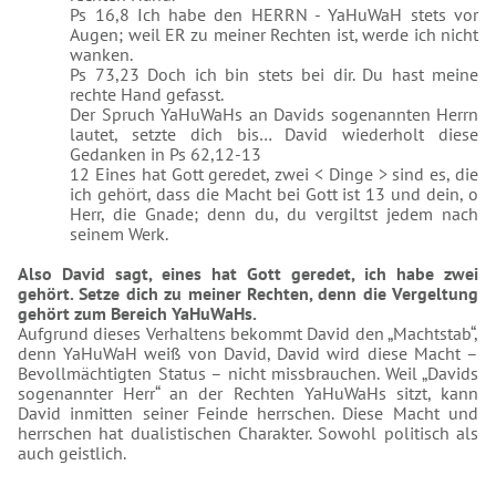
Ps 16,8 Ich habe den HERRN - YaHuWaH stets vor
Augen; weil ER zu meiner Rechten ist, werde ich nicht
wanken.
Ps 73,23 Doch ich bin stets bei dir. Du hast meine
rechte Hand gefasst.
Der Spruch YaHuWaHs an Davids sogenannten Herrn
lautet, setzte dich bis… David wiederholt diese
Gedanken in Ps 62,12-13
12 Eines hat Gott geredet, zwei < Dinge > sind es, die
ich gehört, dass die Macht bei Gott ist 13 und dein, o
Herr, die Gnade; denn du, du vergiltst jedem nach
seinem Werk.
Also David sagt, eines hat Gott geredet, ich habe zwei
gehört. Setze dich zu meiner Rechten, denn die Vergeltung
gehört zum Bereich YaHuWaHs.
Aufgrund dieses Verhaltens bekommt David den „Machtstab“,
denn YaHuWaH weiß von David, David wird diese Macht –
Bevollmächtigten Status – nicht missbrauchen. Weil „Davids
sogenannter Herr“ an der Rechten YaHuWaHs sitzt, kann
David inmitten seiner Feinde herrschen. Diese Macht und
herrschen hat dualistischen Charakter. Sowohl politisch als
auch geistlich.