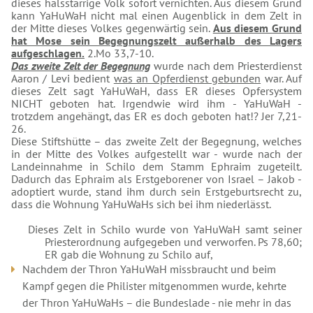
dieses halsstarrige Volk sofort vernichten. Aus diesem Grund
kann YaHuWaH nicht mal einen Augenblick in dem Zelt in
der Mitte dieses Volkes gegenwärtig sein.
Aus diesem Grund
hat Mose sein Begegnungszelt außerhalb des Lagers
aufgeschlagen.
2.Mo 33,7-10.
Das zweite Zelt der Begegnung
wurde nach dem Priesterdienst
Aaron / Levi bedient
was an Opferdienst gebunden
war. Auf
dieses Zelt sagt YaHuWaH, dass ER dieses Opfersystem
NICHT geboten hat. Irgendwie wird ihm - YaHuWaH -
trotzdem angehängt, das ER es doch geboten hat!? Jer 7,21-
26.
Diese Stiftshütte – das zweite Zelt der Begegnung, welches
in der Mitte des Volkes aufgestellt war - wurde nach der
Landeinnahme in Schilo dem Stamm Ephraim zugeteilt.
Dadurch das Ephraim als Erstgeborener von Israel – Jakob -
adoptiert wurde, stand ihm durch sein Erstgeburtsrecht zu,
dass die Wohnung YaHuWaHs sich bei ihm niederlässt.
Dieses Zelt in Schilo wurde von YaHuWaH samt seiner
Priesterordnung aufgegeben und verworfen. Ps 78,60;
ER gab die Wohnung zu Schilo auf,
Nachdem der Thron YaHuWaH missbraucht und beim
Kampf gegen die Philister mitgenommen wurde, kehrte
der Thron YaHuWaHs – die Bundeslade - nie mehr in das