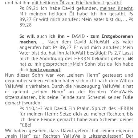
und hat ihm
mit heiligem Öl zum Priesterdienst gesalbt
.
Ps 89,21 Ich habe David gefunden,
meinen Knecht.
Mit meinem heiligen Öl habe ich ihn gesalbt. Ps
89,27 Er wird mich anrufen: Mein Vater bist du, … Ps
89,28
So will
auch
ich
ihn
– DAVID -
zum Erstgeborenen
machen
, … Nach dem David JaHuWaH als Vater
angerufen hat: Ps 89,27 Er wird mich anrufen: Mein
Vater bist du, hat ihn JaHuWaH bestätigt: Ps 2,7 Lasst
mich die Anordnung des HERRN bekannt geben!
ER
hat zu mir gesprochen: »Mein Sohn bist du, ich habe
dich
heute gezeugt
.
Nun dieser Sohn war von „seinem Herrn“ gesteuert und
gegenüber seinen Feinden hat er sich nicht nach dem Willen
YaHuWaHs verhalten. Durch die Neuzeugung YaHuWaHs hat
er gelernt „seinen Herrn“ an der Rechten YaHuWaHs
sitzenzulassen, bis seine Feinde zum Schemel seiner Füße
gemacht wurden.
Ps 110,1-2 Von David. Ein Psalm. Spruch des HERRN
für meinen Herrn: Setze dich zu meiner Rechten, bis
ich deine Feinde gemacht habe zum Schemel deiner
Füße!
Wir haben gesehen, dass David gelernt hat seinen eigenen
„mein Herr“ zur Rechten YaHuWaHs „sitzenzulassen“. Der