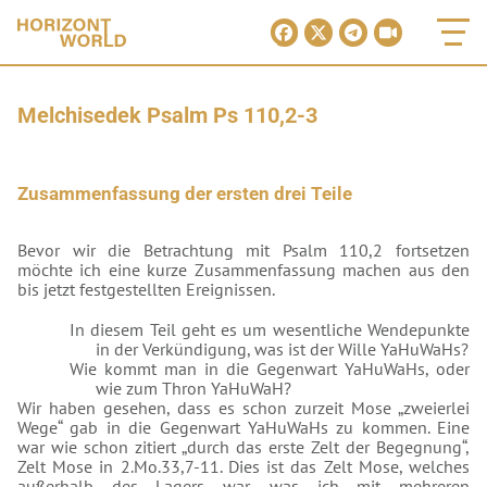
Melchisedek Psalm Ps 110,2-3
Zusammenfassung der ersten drei Teile
Bevor wir die Betrachtung mit Psalm 110,2 fortsetzen
möchte ich eine kurze Zusammenfassung machen aus den
bis jetzt festgestellten Ereignissen.
In diesem Teil geht es um wesentliche Wendepunkte
in der Verkündigung, was ist der Wille YaHuWaHs?
Wie kommt man in die Gegenwart YaHuWaHs, oder
wie zum Thron YaHuWaH?
Wir haben gesehen, dass es schon zurzeit Mose „zweierlei
Wege“ gab in die Gegenwart YaHuWaHs zu kommen. Eine
war wie schon zitiert „durch das erste Zelt der Begegnung“,
Zelt Mose in 2.Mo.33,7-11. Dies ist das Zelt Mose, welches
außerhalb des Lagers war, was ich mit mehreren