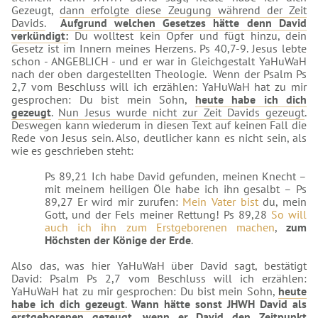
Gezeugt,
dann erfolgte diese Zeugung während der Zeit
Davids.
Aufgrund welchen Gesetzes hätte denn David
verkündigt:
Du wolltest kein Opfer und fügt hinzu, dein
Gesetz ist im Innern meines Herzens. Ps 40,7-9. Jesus lebte
schon - ANGEBLICH - und er war in Gleichgestalt YaHuWaH
nach der oben dargestellten Theologie. Wenn der Psalm Ps
2,7 vom Beschluss will ich erzählen: YaHuWaH hat zu mir
gesprochen: Du bist mein Sohn,
heute habe ich dich
gezeugt
.
Nun Jesus wurde nicht zur Zeit Davids gezeugt
.
Deswegen kann wiederum in diesen Text auf keinen Fall die
Rede von Jesus sein. Also, deutlicher kann es nicht sein, als
wie es geschrieben steht:
Ps 89,21 Ich habe David gefunden, meinen Knecht –
mit meinem heiligen Öle habe ich ihn gesalbt – Ps
89,27 Er wird mir zurufen:
Mein Vater bist
du, mein
Gott, und der Fels meiner Rettung! Ps 89,28
So will
auch ich ihn zum Erstgeborenen machen
,
zum
Höchsten der Könige der Erde
.
Also das, was hier YaHuWaH über David sagt, bestätigt
David: Psalm Ps 2,7 vom Beschluss will ich erzählen:
YaHuWaH hat zu mir gesprochen: Du bist mein Sohn,
heute
habe ich dich gezeugt
.
Wann hätte sonst JHWH David als
erstgeborenen gezeugt, wenn er David den Zeitpunkt