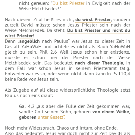
nicht gereuen: "
Du bist Priester
in Ewigkeit nach der
Weise Melchisedek!"
Nach diesem Zitat heißt es nicht,
du wirst Priester
, sondern
zurzeit David müsste schon Jesus Priester sein nach der
Weise Melchisedek. Da steht:
Du bist Priester und nicht du
wirst Priester
!
Denn „
angeblich
nach Paulus“ war Jesus zu dieser Zeit in
Gestalt YaHuWaH und achtete es nicht als Raub YaHuWaH
gleich zu sein. Phil 2,6 Weil Jesus schon hier existierte,
müsste er schon hier der Priester nach der Weise
Melchisedek sein. Das bedeutet
nach dieser Theologie
, in
dem Fall war schon Jesus in seinem Priesteramt tätig.
Entweder war es so, oder wenn nicht, dann kann in Ps 110,4
keine Rede von Jesus sein.
Als Zugabe auf all diese widersprüchliche Theologie setzt
Paulus noch eins drauf:
Gal 4,2 „als aber die Fülle der Zeit gekommen war,
sandte Gott seinen Sohn, geboren
von einem Weibe,
geboren
unter
Gesetz“.
Noch mehr Widerspruch, Chaos und Irrtum, ohne Ende.
Also das bedeutet, Jesus war doch nicht zur Zeit Davids als