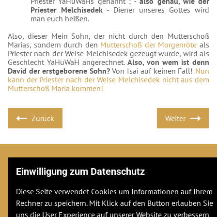
Priester YaHuWaHs genannt ; -
also genau, wie der
Priester Melchisedek
- Diener unseres Gottes wird
man euch heißen.
Also, dieser Mein Sohn, der nicht durch den Mutterschoß
Marias, sondern durch den
Mutterschoß der Morgenröte
als
Priester nach der Weise Melchisedek gezeugt wurde, wird als
Geschlecht YaHuWaH angerechnet.
Also, von wem ist denn
David der erstgeborene Sohn?
Von Isai auf keinen Fall!
Nun
kann der Priester nach der Weise Melchisedek nicht aus dem
Mutterschoß Maria kommen!
Zurück
Weiter
Einwilligung zum Datenschutz
Adresse
Diese Seite verwendet Cookies um Informationen auf Ihrem
Stuttgarter Str. 106
Rechner zu speichern. Mit Klick auf den Button erlauben Sie
70736
Fellbach
uns die User Experience auf unserer Website zu verbessern