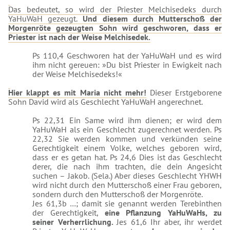
Das bedeutet, so wird der Priester Melchisedeks durch
YaHuWaH gezeugt.
Und diesem durch Mutterschoß der
Morgenröte gezeugten Sohn wird geschworen, dass er
Priester ist nach der Weise Melchisedek.
Ps 110,4 Geschworen hat der YaHuWaH und es wird
ihm nicht gereuen: »Du bist Priester in Ewigkeit nach
der Weise Melchisedeks!«
Hier klappt es mit Maria nicht mehr!
Dieser Erstgeborene
Sohn David wird als Geschlecht YaHuWaH angerechnet.
Ps 22,31 Ein Same wird ihm dienen; er wird dem
YaHuWaH als ein Geschlecht zugerechnet werden. Ps
22,32 Sie werden kommen und verkünden seine
Gerechtigkeit einem Volke, welches geboren wird,
dass er es getan hat. Ps 24,6 Dies ist das Geschlecht
derer, die nach ihm trachten, die dein Angesicht
suchen – Jakob. (Sela.) Aber dieses Geschlecht YHWH
wird nicht durch den Mutterschoß einer Frau geboren,
sondern durch den Mutterschoß der Morgenröte.
Jes 61,3b …; damit sie genannt werden Terebinthen
der Gerechtigkeit,
eine Pflanzung YaHuWaHs, zu
seiner Verherrlichung.
Jes 61,6 Ihr aber, ihr werdet