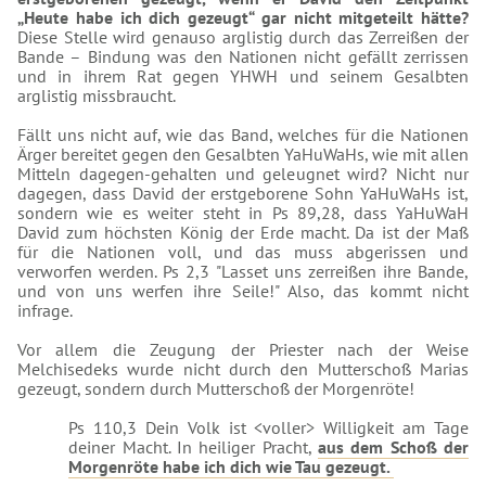
„Heute habe ich dich gezeugt“ gar nicht mitgeteilt hätte?
Diese Stelle wird genauso arglistig durch das Zerreißen der
Bande – Bindung was den Nationen nicht gefällt zerrissen
und in ihrem Rat gegen YHWH und seinem Gesalbten
arglistig missbraucht.
Fällt uns nicht auf, wie das Band, welches für die Nationen
Ärger bereitet gegen den Gesalbten YaHuWaHs, wie mit allen
Mitteln dagegen-gehalten und geleugnet wird? Nicht nur
dagegen, dass David der erstgeborene Sohn YaHuWaHs ist,
sondern wie es weiter steht in Ps 89,28, dass YaHuWaH
David zum höchsten König der Erde macht. Da ist der Maß
für die Nationen voll, und das muss abgerissen und
verworfen werden. Ps 2,3 "Lasset uns zerreißen ihre Bande,
und von uns werfen ihre Seile!" Also, das kommt nicht
infrage.
Vor allem die Zeugung der Priester nach der Weise
Melchisedeks wurde nicht durch den Mutterschoß Marias
gezeugt, sondern durch Mutterschoß der Morgenröte!
Ps 110,3 Dein Volk ist <voller> Willigkeit am Tage
deiner Macht. In heiliger Pracht,
aus dem Schoß der
Morgenröte habe ich dich wie Tau gezeugt.