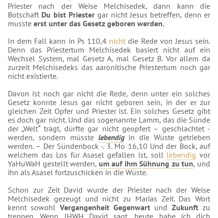
Priester nach der Weise Melchisedek, dann kann die
Botschaft
Du bist Priester
gar nicht Jesus betreffen, denn er
musste
erst unter das Gesetz geboren werden.
In dem Fall kann in Ps 110,4
nicht
die Rede von Jesus sein.
Denn das Priestertum Melchisedek basiert nicht auf ein
Wechsel System, mal Gesetz A, mal Gesetz B. Vor allem da
zurzeit Melchisedeks das aaronitische Priestertum noch gar
nicht existierte.
Davon ist noch gar nicht die Rede, denn unter ein solches
Gesetz konnte Jesus gar nicht geboren sein, in der er zur
gleichen Zeit Opfer und Priester ist. Ein solches Gesetz gibt
es doch gar nicht. Und das sogenannte Lamm, das die Sünde
der „Welt“ trägt, dürfte gar nicht geopfert – geschlachtet -
werden, sondern müsste
lebendig
in die Wüste getrieben
werden. – Der Sündenbock -. 3. Mo 16,10 Und der Bock, auf
welchem das Los für Asasel gefallen ist, soll
lebendig
vor
YaHuWaH gestellt werden,
um auf ihm Sühnung zu tun
, und
ihn als Asasel fortzuschicken in die Wüste.
Schon zur Zeit David wurde der Priester nach der Weise
Melchisedek gezeugt und nicht zu Marias Zeit. Das Wort
kennt sowohl
Vergangenheit
Gegenwart
und
Zukunft
zu
trennen. Wenn JHWH David sagt, heute habe ich dich