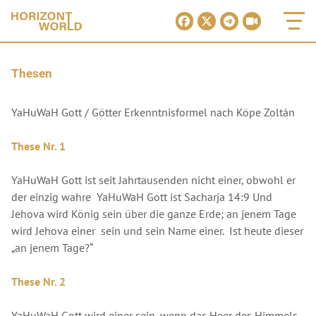
Thesen
YaHuWaH Gott / Götter Erkenntnisformel nach Köpe Zoltán
These Nr. 1
YaHuWaH Gott ist seit Jahrtausenden nicht einer, obwohl er
der einzig wahre YaHuWaH Gott ist Sacharja 14:9 Und
Jehova wird König sein über die ganze Erde; an jenem Tage
wird Jehova einer sein und sein Name einer. Ist heute dieser
„an jenem Tage?“
These Nr. 2
YaHuWaH Gott wird einer sein, wenn das Heer des Himmels