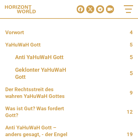
Vorwort
4
YaHuWaH Gott
5
Anti YaHuWaH Gott
5
Geklonter YaHuWaH
5
Gott
Der Rechtsstreit des
9
wahren YaHuWaH Gottes
Was ist Gut? Was fordert
12
Gott?
Anti YaHuWaH Gott –
anders gesagt, - der Engel
19